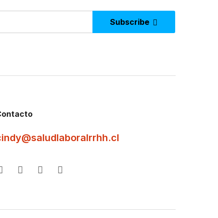
Subscribe
Contacto
cindy@saludlaboralrrhh.cl