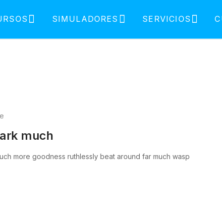
URSOS
SIMULADORES
SERVICIOS
C
ve
lark much
uch more goodness ruthlessly beat around far much wasp