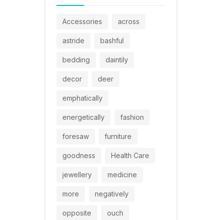
Accessories
across
astride
bashful
bedding
daintily
decor
deer
emphatically
energetically
fashion
foresaw
furniture
goodness
Health Care
jewellery
medicine
more
negatively
opposite
ouch