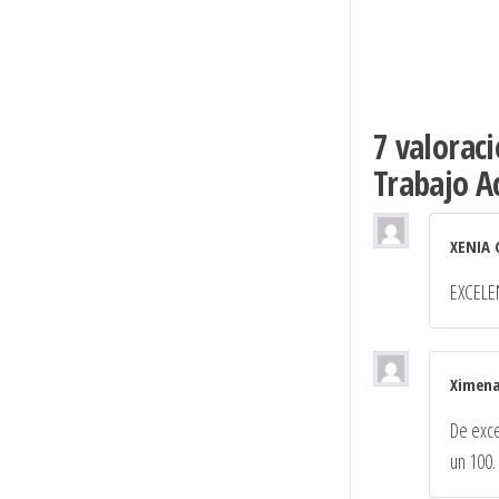
7 valorac
Trabajo A
XENIA
EXCELE
Ximen
De exce
un 100.