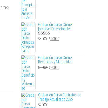
correo
Grabación Curso Online
Jornadas Excepcionales
$
50000
$
20000
Valorado con
5.00
de 5
Grabación Curso Online
Beneficios y Maternidad
$
30000
$
20000
Grabación Curso Contratos de
Trabajo Actualizado 2025
$
20000