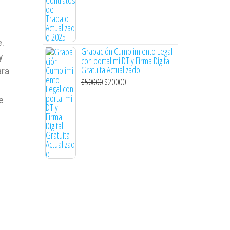
.
Grabación Cumplimiento Legal
y
con portal mi DT y Firma Digital
Gratuita Actualizado
ara
$
50000
$
20000
e