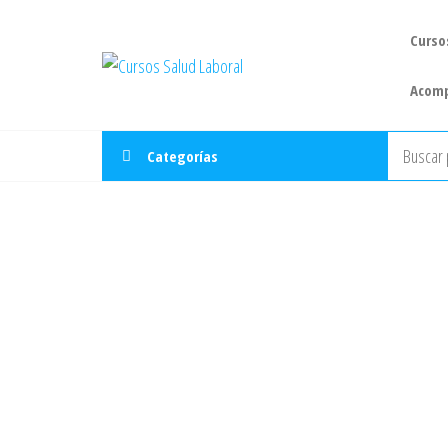
Curso
Cursos
Cursos
Salud
Acomp
Laboral
Categorías
¡ACTUALIZADO 2024!