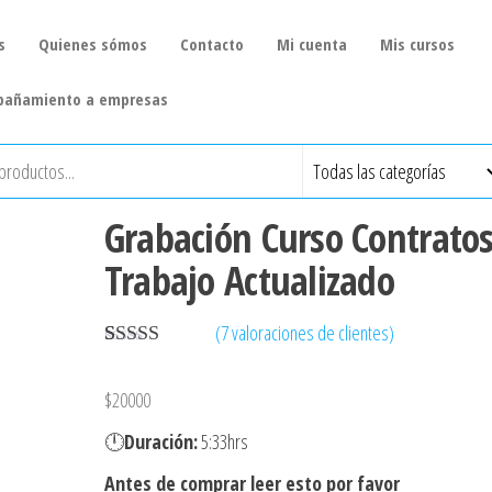
s
Quienes sómos
Contacto
Mi cuenta
Mis cursos
añamiento a empresas
Grabación Curso Contrato
Trabajo Actualizado
(
7
valoraciones de clientes)
Valorado con
7
5.00
de 5 en
$
20000
base a
valoraciones
🕛
Duración:
5:33hrs
de clientes
Antes de comprar leer esto por favor