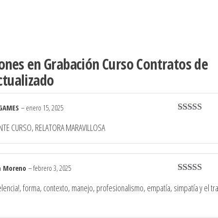
iones en
Grabación Curso Contratos de
ctualizado
 GAMES
–
enero 15, 2025
Valorado c
NTE CURSO, RELATORA MARAVILLOSA
5
de 5
a Moreno
–
febrero 3, 2025
Valorado c
lencia!, forma, contexto, manejo, profesionalismo, empatía, simpatía y el tr
5
de 5