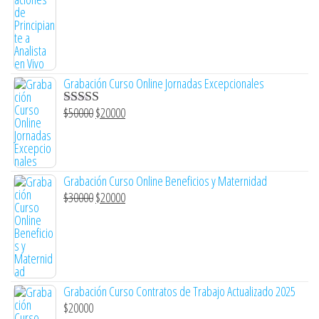
Grabación Curso Online Jornadas Excepcionales
$
50000
$
20000
Valorado con
5.00
de 5
Grabación Curso Online Beneficios y Maternidad
$
30000
$
20000
Grabación Curso Contratos de Trabajo Actualizado 2025
$
20000