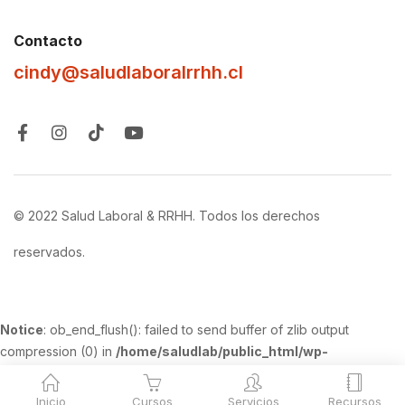
Contacto
cindy@saludlaboralrrhh.cl
© 2022 Salud Laboral & RRHH. Todos los derechos
reservados.
Notice
: ob_end_flush(): failed to send buffer of zlib output
compression (0) in
/home/saludlab/public_html/wp-
includes/functions.php
on line
5420
Inicio
Cursos
Servicios
Recursos