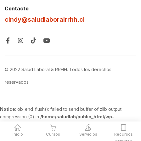
Contacto
cindy@saludlaboralrrhh.cl
© 2022 Salud Laboral & RRHH. Todos los derechos
reservados.
Notice
: ob_end_flush(): failed to send buffer of zlib output
compression (0) in
/home/saludlab/public_html/wp-
includes/functions.php
on line
5420
Inicio
Cursos
Servicios
Recursos